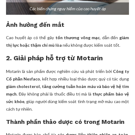
Các biến chứng nguy hiểm của cao huyết áp
Ảnh hưởng đến mắt
Cao huyết áp có thể gây
tổn thương võng mạc
, dẫn đến
giảm
thị lực hoặc thậm chí mù lòa
nếu không được kiểm soát tốt.
2. Giải pháp hỗ trợ từ Motarin
Motarin là sản phẩm được nghiên cứu và phát triển bởi
Công ty
Cổ phần Nesfaco
, kết hợp nhiều loại thảo dược quý có tác dụng
giảm cholesterol, tăng cường tuần hoàn máu và bảo vệ hệ tim
mạch
. Đây không phải là thuốc điều trị mà là
thực phẩm bảo vệ
sức khỏe
, giúp người dùng kiểm soát tình trạng mỡ máu cao một
cách tự nhiên.
Thành phần thảo dược có trong Motarin
Motarin được bào chế từ
các dược liệu thiên nhiên an toàn
,