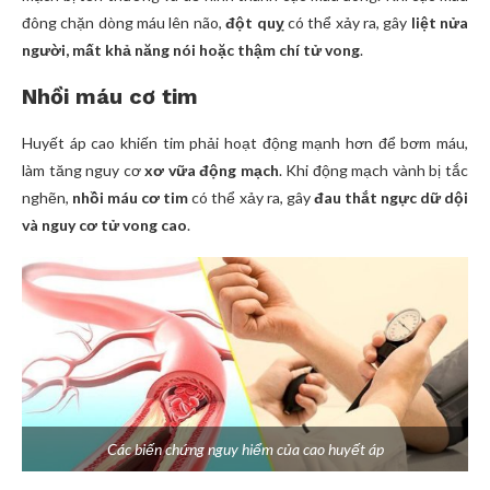
đông chặn dòng máu lên não,
đột quỵ
có thể xảy ra, gây
liệt nửa
người, mất khả năng nói hoặc thậm chí tử vong
.
Nhồi máu cơ tim
Huyết áp cao khiến tim phải hoạt động mạnh hơn để bơm máu,
làm tăng nguy cơ
xơ vữa động mạch
. Khi động mạch vành bị tắc
nghẽn,
nhồi máu cơ tim
có thể xảy ra, gây
đau thắt ngực dữ dội
và nguy cơ tử vong cao
.
Các biến chứng nguy hiểm của cao huyết áp