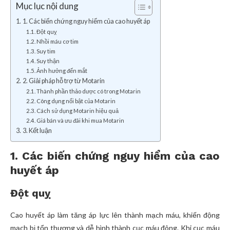
Mục lục nội dung
1. Các biến chứng nguy hiểm của cao huyết áp
Đột quỵ
Nhồi máu cơ tim
Suy tim
Suy thận
Ảnh hưởng đến mắt
2. Giải pháp hỗ trợ từ Motarin
Thành phần thảo dược có trong Motarin
Công dụng nổi bật của Motarin
Cách sử dụng Motarin hiệu quả
Giá bán và ưu đãi khi mua Motarin
3. Kết luận
1. Các biến chứng nguy hiểm của cao
huyết áp
Đột quỵ
Cao huyết áp làm tăng áp lực lên thành mạch máu, khiến động
mạch bị tổn thương và dễ hình thành cục máu đông. Khi cục máu