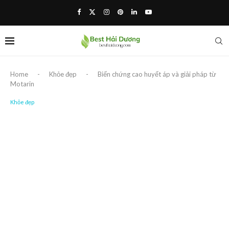
Home
-
Khỏe đẹp
-
Biến chứng cao huyết áp và giải pháp từ
Motarin
Khỏe đẹp