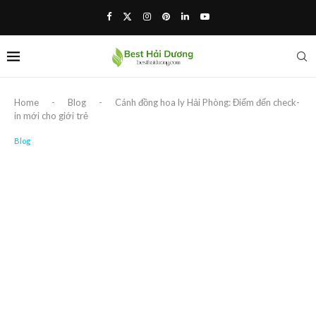
Home
-
Blog
-
Cánh đồng hoa ly Hải Phòng: Điểm đến check-
in mới cho giới trẻ
Blog