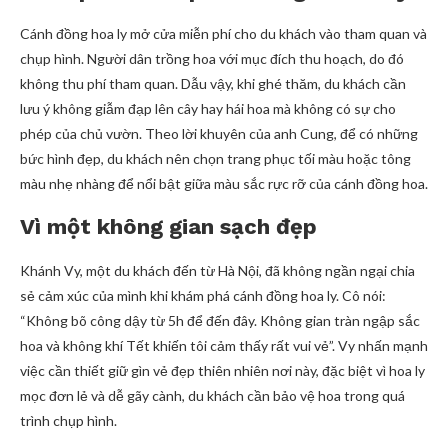
Cánh đồng hoa ly mở cửa miễn phí cho du khách vào tham quan và
chụp hình. Người dân trồng hoa với mục đích thu hoạch, do đó
không thu phí tham quan. Dẫu vậy, khi ghé thăm, du khách cần
lưu ý không giẫm đạp lên cây hay hái hoa mà không có sự cho
phép của chủ vườn. Theo lời khuyên của anh Cung, để có những
bức hình đẹp, du khách nên chọn trang phục tối màu hoặc tông
màu nhẹ nhàng để nổi bật giữa màu sắc rực rỡ của cánh đồng hoa.
Vì một không gian sạch đẹp
Khánh Vy, một du khách đến từ Hà Nội, đã không ngần ngại chia
sẻ cảm xúc của mình khi khám phá cánh đồng hoa ly. Cô nói:
“Không bõ công dậy từ 5h để đến đây. Không gian tràn ngập sắc
hoa và không khí Tết khiến tôi cảm thấy rất vui vẻ”. Vy nhấn mạnh
việc cần thiết giữ gìn vẻ đẹp thiên nhiên nơi này, đặc biệt vì hoa ly
mọc đơn lẻ và dễ gãy cành, du khách cần bảo vệ hoa trong quá
trình chụp hình.