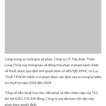
Cũng trong xu hướng bị xử phạt, Công ty CP Tập đoàn Thiên
Long (TLG) vừa thông báo về động thái phạt vi phạm hành chính
về thuế, được quy định bởi quyết định số 685/QĐ-XPHC từ Cục
Thuế TPHCM. Hành vi vi phạm được xác định xảy ra trong kỳ kiểm
tra thuế từ năm 2016 đến 2024.
Tổng số tiền thuế truy thu, tiền phạt và tiền chậm nộp của TLG
lên tới 4.051.375.339 đồng. Công ty này đã hoàn tất việc nộp
phạt theo quyết định.