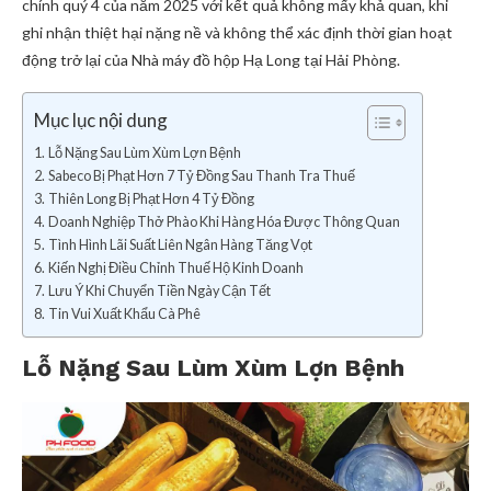
chính quý 4 của năm 2025 với kết quả không mấy khả quan, khi
ghi nhận thiệt hại nặng nề và không thể xác định thời gian hoạt
động trở lại của Nhà máy đồ hộp Hạ Long tại Hải Phòng.
Mục lục nội dung
Lỗ Nặng Sau Lùm Xùm Lợn Bệnh
Sabeco Bị Phạt Hơn 7 Tỷ Đồng Sau Thanh Tra Thuế
Thiên Long Bị Phạt Hơn 4 Tỷ Đồng
Doanh Nghiệp Thở Phào Khi Hàng Hóa Được Thông Quan
Tình Hình Lãi Suất Liên Ngân Hàng Tăng Vọt
Kiến Nghị Điều Chỉnh Thuế Hộ Kinh Doanh
Lưu Ý Khi Chuyển Tiền Ngày Cận Tết
Tin Vui Xuất Khẩu Cà Phê
Lỗ Nặng Sau Lùm Xùm Lợn Bệnh