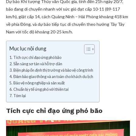
Dự báo Khí tượng Thủy văn Quốc gia, tính đến 21h ngày 20/7,
bão đang di chuyển nhanh với sức gió đạt cấp 10-11 (89-117
km/h), giật cấp 14, cách Quảng Ninh – Hải Phòng khoảng 418 km
về phía Đông, và dự báo tiếp tục di chuyển theo hướng Tây Tây
Nam với tốc độ khoảng 20-25 km/h.
Mục lục nội dung
Tích cực chỉ đạo ứng phó bão
Sẵn sàng sơ tán và hỗ trợ dân
Biện pháp ổn định thị trường và bảo vệ công trình
Đảm bảo giao thông và an toàn cho khách du lịch
Bảo vệ nông nghiệp và sản xuất
Chuẩn bị y tế ứng phó với thiên tai
Tóm lại
Tích cực chỉ đạo ứng phó bão