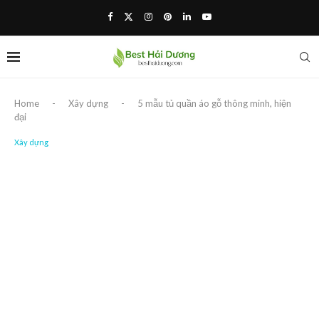
Home
-
Xây dựng
-
5 mẫu tủ quần áo gỗ thông minh, hiện
đại
Xây dựng