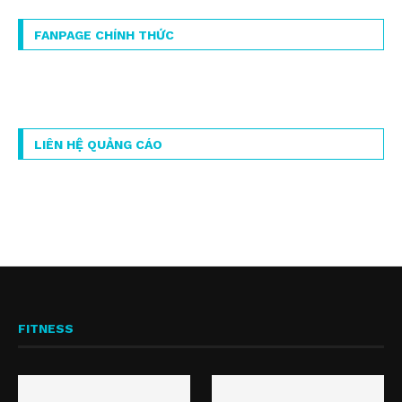
FANPAGE CHÍNH THỨC
LIÊN HỆ QUẢNG CÁO
FITNESS