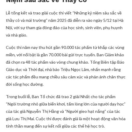
Lễ tổng kết và trao giải cuộc thi viết “Những kỷ niệm sâu sắc về
thầy cô và mái trường” năm 2025 đã diễn ra vào ngày 5/12 tại Hà
Nội, với sự tham gia đông đảo của học sinh, sinh viên, phụ huynh
và nhà giáo.
Cuộc thi năm nay thu hút gần 90.000 tác phẩm từ khắp các vùng
miền, với nổi bật là gần 70.000 bài gửi trực tuyến. Ban Giám khảo
đã chọn ra 48 tác phẩm vào vòng chung khảo. Tổng Biên tập Báo
Giáo dục và Thời đại, nhà báo Triệu Ngọc Lâm, nhấn mạnh rằng
các tác phẩm đều mang chiều sâu cảm xúc và phản ánh chân thực
đời sống học đường.
Trong buổi lễ, Ban Tổ chức đã trao 2 giải Nhất cho tác phẩm
“Ngôi trường nhỏ giữa biển khơi, tấm lòng lớn của người dạy học”
của tác giả Nguyễn Thị Hằng và “Người gieo hạt nắng” của tác
giả Lưu Thị Mai. Cuộc thi được đánh giá là một hoạt động văn hóa
tinh thần mang đến sự kết nối giữa các thế hệ học trò.