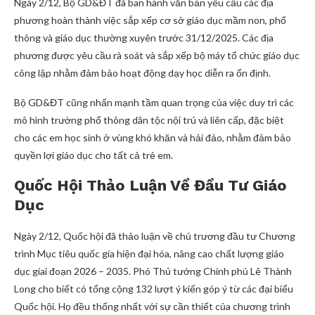
Ngày 2/12, Bộ GD&ĐT đã ban hành văn bản yêu cầu các địa
phương hoàn thành việc sắp xếp cơ sở giáo dục mầm non, phổ
thông và giáo dục thường xuyên trước 31/12/2025. Các địa
phương được yêu cầu rà soát và sắp xếp bộ máy tổ chức giáo dục
công lập nhằm đảm bảo hoạt động dạy học diễn ra ổn định.
Bộ GD&ĐT cũng nhấn mạnh tầm quan trọng của việc duy trì các
mô hình trường phổ thông dân tộc nội trú và liên cấp, đặc biệt
cho các em học sinh ở vùng khó khăn và hải đảo, nhằm đảm bảo
quyền lợi giáo dục cho tất cả trẻ em.
Quốc Hội Thảo Luận Về Đầu Tư Giáo
Dục
Ngày 2/12, Quốc hội đã thảo luận về chủ trương đầu tư Chương
trình Mục tiêu quốc gia hiện đại hóa, nâng cao chất lượng giáo
dục giai đoạn 2026 – 2035. Phó Thủ tướng Chính phủ Lê Thành
Long cho biết có tổng cộng 132 lượt ý kiến góp ý từ các đại biểu
Quốc hội. Họ đều thống nhất với sự cần thiết của chương trình