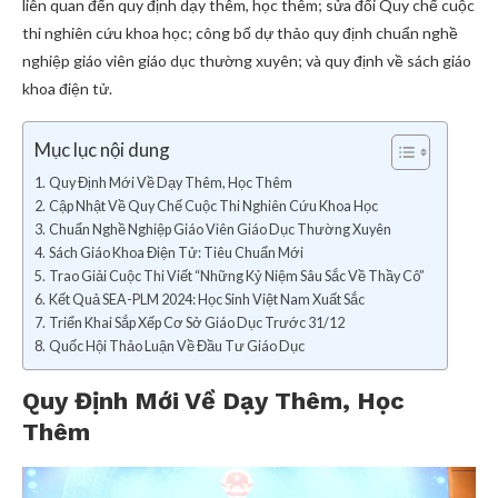
liên quan đến quy định dạy thêm, học thêm; sửa đổi Quy chế cuộc
thi nghiên cứu khoa học; công bố dự thảo quy định chuẩn nghề
nghiệp giáo viên giáo dục thường xuyên; và quy định về sách giáo
khoa điện tử.
Mục lục nội dung
Quy Định Mới Về Dạy Thêm, Học Thêm
Cập Nhật Về Quy Chế Cuộc Thi Nghiên Cứu Khoa Học
Chuẩn Nghề Nghiệp Giáo Viên Giáo Dục Thường Xuyên
Sách Giáo Khoa Điện Tử: Tiêu Chuẩn Mới
Trao Giải Cuộc Thi Viết “Những Kỷ Niệm Sâu Sắc Về Thầy Cô”
Kết Quả SEA-PLM 2024: Học Sinh Việt Nam Xuất Sắc
Triển Khai Sắp Xếp Cơ Sở Giáo Dục Trước 31/12
Quốc Hội Thảo Luận Về Đầu Tư Giáo Dục
Quy Định Mới Về Dạy Thêm, Học
Thêm