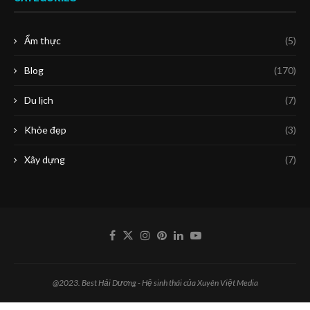
Ẩm thực
(5)
Blog
(170)
Du lịch
(7)
Khỏe đẹp
(3)
Xây dựng
(7)
@2023. Best Hải Dương - Hệ sinh thái của Xuyên Việt Media