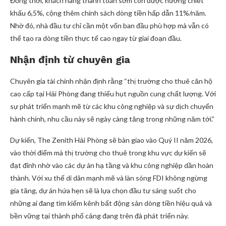
Đồng thời, khách hàng thanh toán sớm còn được hưởng chiết
khấu 6,5%, cộng thêm chính sách dòng tiền hấp dẫn 11%/năm.
Nhờ đó, nhà đầu tư chỉ cần một vốn ban đầu phù hợp mà vẫn có
thể tạo ra dòng tiền thực tế cao ngay từ giai đoạn đầu.
Nhận định từ chuyên gia
Chuyên gia tài chính nhận định rằng “thị trường cho thuê căn hộ
cao cấp tại Hải Phòng đang thiếu hụt nguồn cung chất lượng. Với
sự phát triển mạnh mẽ từ các khu công nghiệp và sự dịch chuyển
hành chính, nhu cầu này sẽ ngày càng tăng trong những năm tới.”
Dự kiến, The Zenith Hải Phòng sẽ bàn giao vào Quý II năm 2026,
vào thời điểm mà thị trường cho thuê trong khu vực dự kiến sẽ
đạt đỉnh nhờ vào các dự án hạ tầng và khu công nghiệp dần hoàn
thành. Với xu thế di dân mạnh mẽ và làn sóng FDI không ngừng
gia tăng, dự án hứa hẹn sẽ là lựa chọn đầu tư sáng suốt cho
những ai đang tìm kiếm kênh bất động sản dòng tiền hiệu quả và
bền vững tại thành phố cảng đang trên đà phát triển này.