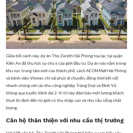
Giữa bối cảnh này, dự án The Zenith Hải Phòng tọa lạc tại quận
Kiến An đã thu hút sự chú ý của giới đầu tư. Dự án này nằm trong
khu vực trung tâm mới của thành phố, cách AEON Mall Hải Phòng
và bệnh viện Vinmec chỉ vài phút di chuyển, đồng thời kết nối
nhanh chóng với các khu công nghiệp Tràng Duệ và Đình Vũ
thông qua tuyến Vành đai 2. Vị trí này đảm bảo một lượng khách
thuê ổn định đến từ giới có thu nhập cao và nhu cầu sống chất
lượng.
Căn hộ thân thiện với nhu cầu thị trường
Với 508 căn hộ, The Zenith Hải Phòng thể hiện sự am hiểu sâu