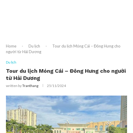
Home
-
Du lịch
-
Tour du lịch Móng Cái – Đông Hưng cho
người từ Hải Dương
Du lịch
Tour du lịch Móng Cái – Đông Hưng cho người
từ Hải Dương
written by
Tranthang
25/11/2024