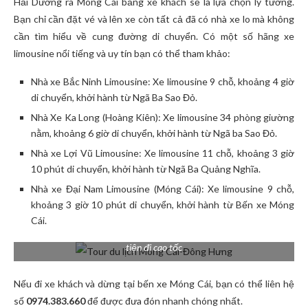
Hải Dương ra Móng Cái bằng xe khách sẽ là lựa chọn lý tưởng.
Bạn chỉ cần đặt vé và lên xe còn tất cả đã có nhà xe lo mà không
cần tìm hiểu về cung đường di chuyển. Có một số hãng xe
limousine nổi tiếng và uy tín bạn có thể tham khảo:
Nhà xe Bắc Ninh Limousine: Xe limousine 9 chỗ, khoảng 4 giờ
di chuyển, khởi hành từ Ngã Ba Sao Đỏ.
Nhà Xe Ka Long (Hoàng Kiên): Xe limousine 34 phòng giường
nằm, khoảng 6 giờ di chuyển, khởi hành từ Ngã ba Sao Đỏ.
Nhà xe Lợi Vũ Limousine: Xe limousine 11 chỗ, khoảng 3 giờ
10 phút di chuyển, khởi hành từ Ngã Ba Quảng Nghĩa.
Nhà xe Đại Nam Limousine (Móng Cái): Xe limousine 9 chỗ,
khoảng 3 giờ 10 phút di chuyển, khởi hành từ Bến xe Móng
Cái.
Di chuyển từ Hải Dương đến Móng Cái dễ dàng với các phương
tiện đi cao tốc
Nếu đi xe khách và dừng tại bến xe Móng Cái, bạn có thể liên hệ
số
0974.383.660
để được đưa đón nhanh chóng nhất.