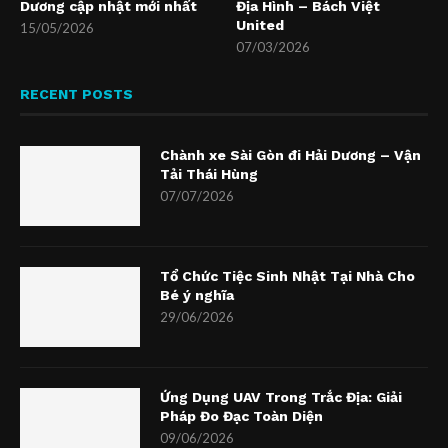
Dương cập nhật mới nhất
Địa Hình – Bách Việt
United
15/05/2026
07/03/2026
RECENT POSTS
Chành xe Sài Gòn đi Hải Dương – Vận
Tải Thái Hùng
07/07/2026
Tổ Chức Tiệc Sinh Nhật Tại Nhà Cho
Bé ý nghĩa
29/06/2026
Ứng Dụng UAV Trong Trắc Địa: Giải
Pháp Đo Đạc Toàn Diện
09/06/2026