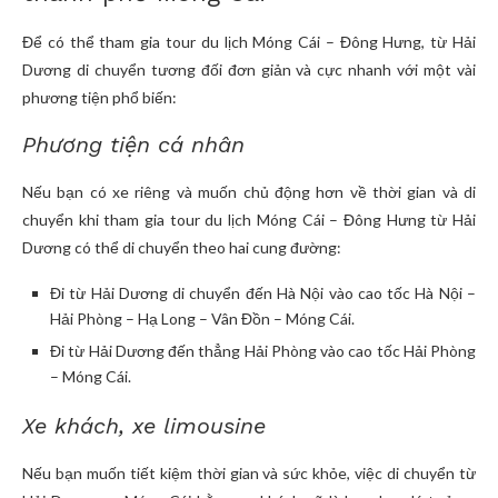
Để có thể tham gia tour du lịch Móng Cái – Đông Hưng, từ Hải
Dương di chuyển tương đối đơn giản và cực nhanh với một vài
phương tiện phổ biến:
Phương tiện cá nhân
Nếu bạn có xe riêng và muốn chủ động hơn về thời gian và di
chuyển khi tham gia tour du lịch Móng Cái – Đông Hưng từ Hải
Dương có thể di chuyển theo hai cung đường:
Đi từ Hải Dương di chuyển đến Hà Nội vào cao tốc Hà Nội –
Hải Phòng – Hạ Long – Vân Đồn – Móng Cái.
Đi từ Hải Dương đến thẳng Hải Phòng vào cao tốc Hải Phòng
– Móng Cái.
Xe khách, xe limousine
Nếu bạn muốn tiết kiệm thời gian và sức khỏe, việc di chuyển từ