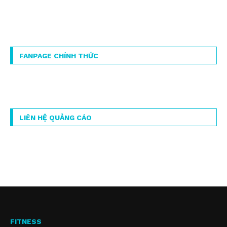
FANPAGE CHÍNH THỨC
LIÊN HỆ QUẢNG CÁO
FITNESS