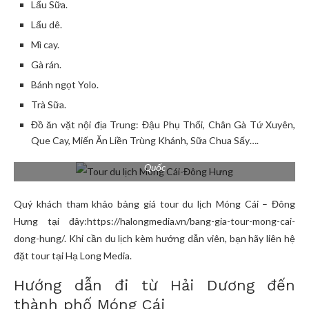
Lẩu Sữa.
Lẩu dê.
Mì cay.
Gà rán.
Bánh ngọt Yolo.
Trà Sữa.
Đồ ăn vặt nội địa Trung: Đậu Phụ Thối, Chân Gà Tứ Xuyên,
Que Cay, Miến Ăn Liền Trùng Khánh, Sữa Chua Sấy….
Lẩu sữa – món ăn đáng thưởng thức khi đến Đông Hưng – Trung
Quốc
Quý khách tham khảo bảng giá tour du lịch Móng Cái – Đông
Hưng tại đây:https://halongmedia.vn/bang-gia-tour-mong-cai-
dong-hung/. Khi cần du lịch kèm hướng dẫn viên, bạn hãy liên hệ
đặt tour tại Hạ Long Media.
Hướng dẫn đi từ Hải Dương đến
thành phố Móng Cái