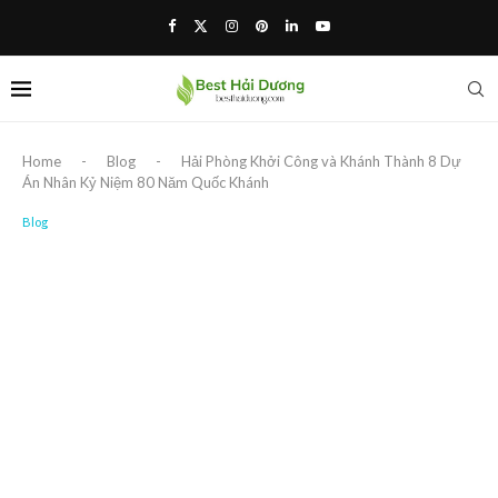
Home
-
Blog
-
Hải Phòng Khởi Công và Khánh Thành 8 Dự
Án Nhân Kỷ Niệm 80 Năm Quốc Khánh
Blog