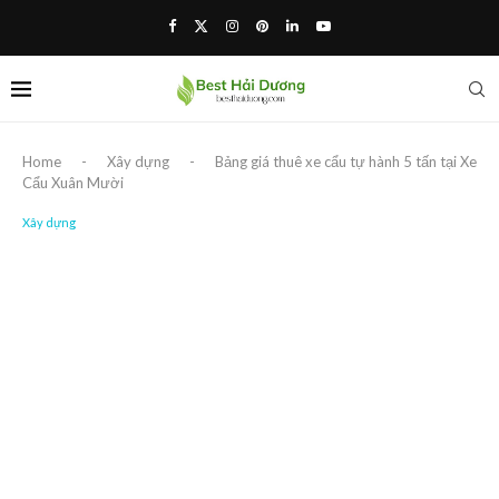
Home
-
Xây dựng
-
Bảng giá thuê xe cẩu tự hành 5 tấn tại Xe
Cẩu Xuân Mười
Xây dựng