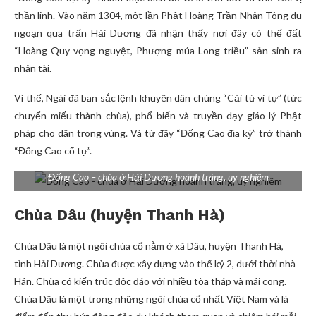
thần linh. Vào năm 1304, một lần Phật Hoàng Trần Nhân Tông du
ngoạn qua trấn Hải Dương đã nhận thấy nơi đây có thế đất
“Hoàng Quy vọng nguyệt, Phượng múa Long triều” sản sinh ra
nhân tài.
Vì thế, Ngài đã ban sắc lệnh khuyên dân chúng “Cải từ vi tự” (tức
chuyển miếu thành chùa), phổ biến và truyền dạy giáo lý Phật
pháp cho dân trong vùng. Và từ đây “Đống Cao địa kỳ” trở thành
“Đống Cao cổ tự”.
Đống Cao – chùa ở Hải Dương hoành tráng, uy nghiêm
Chùa Dâu (huyện Thanh Hà)
Chùa Dâu là một ngôi chùa cổ nằm ở xã Dâu, huyện Thanh Hà,
tỉnh Hải Dương. Chùa được xây dựng vào thế kỷ 2, dưới thời nhà
Hán. Chùa có kiến trúc độc đáo với nhiều tòa tháp và mái cong.
Chùa Dâu là một trong những ngôi chùa cổ nhất Việt Nam và là