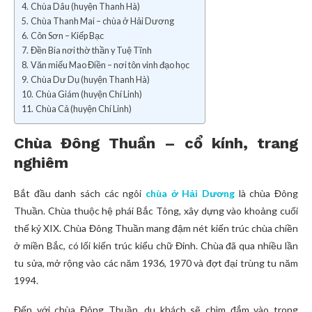
Chùa Dâu (huyện Thanh Hà)
Chùa Thanh Mai – chùa ở Hải Dương
Côn Sơn – Kiếp Bạc
Đền Bia nơi thờ thần y Tuệ Tĩnh
Văn miếu Mao Điền – nơi tôn vinh đạo học
Chùa Dư Dụ (huyện Thanh Hà)
Chùa Giám (huyện Chí Linh)
Chùa Cả (huyện Chí Linh)
Chùa Đông Thuần – cổ kính, trang
nghiêm
Bắt đầu danh sách các ngôi
chùa ở Hải Dương
là chùa Đông
Thuần. Chùa thuộc hệ phái Bắc Tông, xây dựng vào khoảng cuối
thế kỷ XIX. Chùa Đông Thuần mang đậm nét kiến trúc chùa chiền
ở miền Bắc, có lối kiến trúc kiểu chữ Đinh. Chùa đã qua nhiều lần
tu sửa, mở rộng vào các năm 1936, 1970 và đợt đại trùng tu năm
1994.
Đến với chùa Đông Thuần, du khách sẽ chìm đắm vào trong