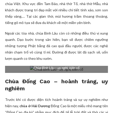
chùa Việt. Khu vực đền Tam Bảo, nhà thờ Tổ, nhà thờ Mẫu, nhà
khách được trang trí đẹp mắt với nhiều chi tiết tinh xảo, sơn son
thếp vàng,… Tại các gian thờ, mùi hương trầm thoang thoảng,
tiếng gõ mõ tựa sẽ đưa du khách về một miền yên bình.
Ngoài các tòa nhà, chùa Bình Lâu còn có những điều thú vị xung
quanh. Dạo bước trong sân hiên, bạn sẽ được chiêm ngưỡng
những tượng Phật bằng đá cao quá đầu người, được các nghệ
nhân chạm trổ vô cùng tỉ mỉ. Đường đi được lát đá sạch sẽ, uốn
lượn quanh co theo khu vườn.
Chùa Bình Lâu – uy nghi, kiên cố
Chùa Đống Cao – hoành tráng, uy
nghiêm
Trước khi có được diện tích hoành tráng và sự uy nghiêm như
hiện nay,
chùa ở Hải Dương
Đống Cao là một miếu nhỏ mang tên
“Đống Cao địa kỳ” nhằm mục đích để tế lễ trời đất và thờ các vị