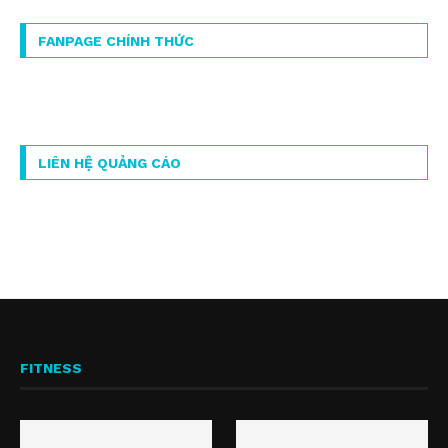
FANPAGE CHÍNH THỨC
LIÊN HỆ QUẢNG CÁO
FITNESS