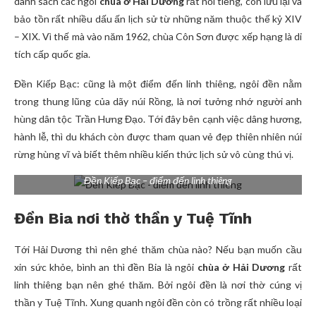
danh sách các ngôi
chùa ở Hải Dương
rất nổi tiếng, còn lưu lại và
bảo tồn rất nhiều dấu ấn lịch sử từ những năm thuộc thế kỷ XIV
– XIX. Vì thế mà vào năm 1962, chùa Côn Sơn được xếp hạng là di
tích cấp quốc gia.
Đền Kiếp Bạc: cũng là một điểm đến linh thiêng, ngôi đền nằm
trong thung lũng của dãy núi Rồng, là nơi tưởng nhớ người anh
hùng dân tộc Trần Hưng Đạo. Tới đây bên cạnh việc dâng hương,
hành lễ, thì du khách còn được tham quan vẻ đẹp thiên nhiên núi
rừng hùng vĩ và biết thêm nhiều kiến thức lịch sử vô cùng thú vị.
Đền Kiếp Bạc – điểm đến linh thiêng
Đền Bia nơi thờ thần y Tuệ Tĩnh
Tới Hải Dương thì nên ghé thăm chùa nào? Nếu bạn muốn cầu
xin sức khỏe, bình an thì đền Bia là
ngôi
chùa ở Hải Dương
rất
linh thiêng bạn nên ghé thăm. Bởi ngôi đền là nơi thờ cúng vị
thần y Tuệ Tĩnh. Xung quanh ngôi đền còn có trồng rất nhiều loại