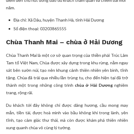
điểm đến thu hút đông đảo du khách tham quan và chiêm bái mỗi
năm.
Địa chỉ: Xã Dâu, huyện Thanh Hà, tỉnh Hải Dương
Số điện thoại: 03203865555
Chùa Thanh Mai – chùa ở Hải Dương
Chùa Thanh Mai là một cơ sở quan trọng của thiền phái Trúc Lâm
Tam tổ Việt Nam, Chùa được xây dựng trong khu rừng, nằm ngay
sát bên sườn núi, tạo nên khung cảnh thiên nhiên yên bình, tĩnh
tặng. Chùa đã trải qua nhiều lần trùng tu, cho đến hiện tại đã trở
thành một trong những công trình
chùa ở Hải Dương
nghiêm
trang, rộng rãi.
Du khách tới đây không chỉ được dâng hương, cầu mong may
mắn, tiền tài, được hoà mình vào bầu không khí trong lành, yên
tĩnh, tạo cảm giác thư thái, mà còn được khám phá thiên nhiên
xung quanh chùa vô cùng lý tưởng.