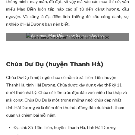
thông minh, may mắn, đỗ đạt, vìi vậy mà vào các mùa thi cử, văn
miếu Mao Điền luôn tấp nập các sĩ tử đến dâng hương, cầu
nguyện. Và cũng là địa điểm linh thiêng để cầu công danh, sự
nghiệp ở Hải Dương bạn nên biết.
Văn miếu Mao Điền – nơi tôn vinh đạo học
Chùa Dư Dụ (huyện Thanh Hà)
Chùa Dư Dụ là một ngôi chùa cổ nằm ở xã Tiền Tiến, huyện
Thanh Hà, tỉnh Hải Dương. Chùa được xây dựng vào thế kỷ 11,
dưới thời nhà Lý. Chùa có kiến trúc độc đáo với nhiều tòa tháp và
mái cong. Chùa Dư Dụ là một trong những ngôi chùa đẹp nhất
tỉnh Hải Dương và là điểm đến thu hút đông đảo du khách tham
quan và chiêm bái mỗi năm.
Địa chỉ: Xã Tiền Tiến, huyện Thanh Hà, tỉnh Hải Dương